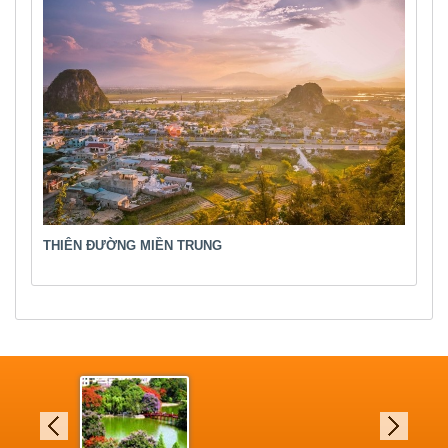
THIÊN ĐƯỜNG MIỀN TRUNG