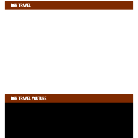
DGB TRAVEL
aytravel.com
DGB TRAVEL YOUTUBE