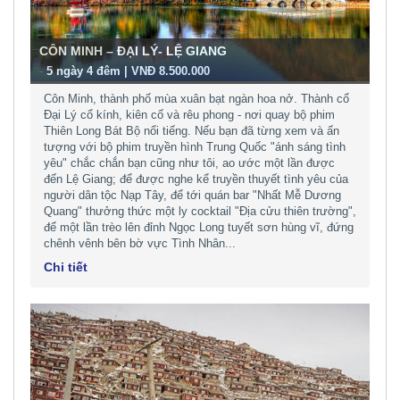
CÔN MINH – ĐẠI LÝ- LỆ GIANG
-
5 ngày 4 đêm | VNĐ 8.500.000
Côn Minh, thành phố mùa xuân bạt ngàn hoa nở. Thành cổ
Đại Lý cổ kính, kiên cố và rêu phong - nơi quay bộ phim
Thiên Long Bát Bộ nổi tiếng. Nếu bạn đã từng xem và ấn
tượng với bộ phim truyền hình Trung Quốc "ánh sáng tình
yêu" chắc chắn bạn cũng như tôi, ao ước một lần được
đến Lệ Giang; để được nghe kể truyền thuyết tình yêu của
người dân tộc Nạp Tây, để tới quán bar "Nhất Mễ Dương
Quang" thưởng thức một ly cocktail "Địa cửu thiên trường",
để một lần trèo lên đỉnh Ngọc Long tuyết sơn hùng vĩ, đứng
chênh vênh bên bờ vực Tình Nhân...
Chi tiết