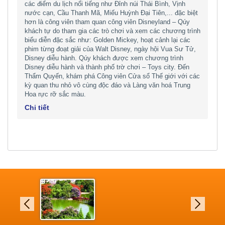
các điểm du lịch nổi tiếng như Đỉnh núi Thái Bình, Vịnh
nước cạn, Cầu Thanh Mã, Miếu Huỳnh Đại Tiên,... đặc biệt
hơn là công viên tham quan công viên Disneyland – Qúy
khách tự do tham gia các trò chơi và xem các chương trình
biểu diễn đặc sắc như: Golden Mickey, hoạt cảnh lại các
phim từng đoạt giải của Walt Disney, ngày hội Vua Sư Tử,
Disney diễu hành. Qúy khách được xem chương trình
Disney diễu hành và thành phố trờ chơi – Toys city. Đến
Thẩm Quyến, khám phá Công viên Cửa sổ Thế giới với các
kỳ quan thu nhỏ vô cùng độc đáo và Làng văn hoá Trung
Hoa rực rỡ sắc màu.
Chi tiết