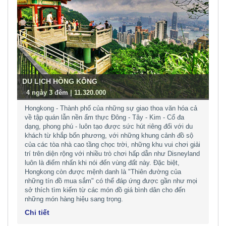
DU LỊCH HỒNG KÔNG
-
4 ngày 3 đêm | 11.320.000
Hongkong - Thành phố của những sự giao thoa văn hóa cả
về tập quán lẫn nền ẩm thực Đông - Tây - Kim - Cổ đa
dạng, phong phú - luôn tạo được sức hút riêng đối với du
khách từ khắp bốn phương, với những khung cảnh đồ sộ
của các tòa nhà cao tầng chọc trời, những khu vui chơi giải
trí trên diện rộng với nhiều trò chơi hấp dẫn như Disneyland
luôn là điểm nhấn khi nói đến vùng đất này. Đặc biệt,
Hongkong còn được mệnh danh là "Thiên đường của
những tín đồ mua sắm" có thể đáp ứng được gần như mọi
sở thích tìm kiếm từ các món đồ giá bình dân cho đến
những món hàng hiệu sang trọng.
Chi tiết