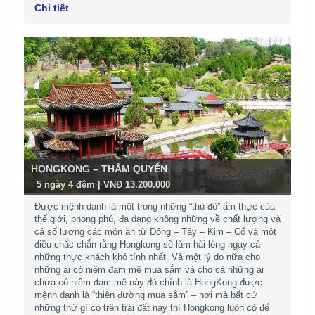
Chi tiết
HONGKONG – THÂM QUYẾN
-
5 ngày 4 đêm | VNĐ 13.200.000
Được mệnh danh là một trong những “thủ đô” ẩm thực của
thế giới, phong phú, đa dạng không những về chất lượng và
cả số lượng các món ăn từ Đông – Tây – Kim – Cổ và một
điều chắc chắn rằng Hongkong sẽ làm hài lòng ngay cả
những thực khách khó tính nhất. Và một lý do nữa cho
những ai có niềm đam mê mua sắm và cho cả những ai
chưa có niềm đam mê này đó chính là HongKong được
mệnh danh là “thiên đường mua sắm” – nơi mà bất cứ
những thứ gì có trên trái đất này thì Hongkong luôn có để