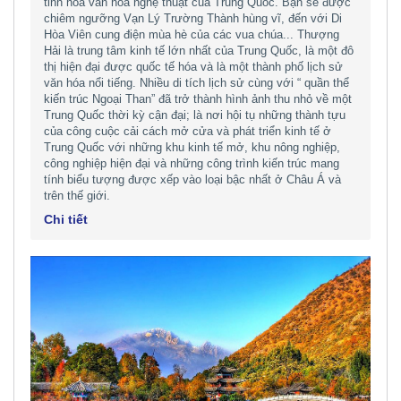
tinh hoa văn hóa nghệ thuật của Trung Quốc. Bạn sẽ được
chiêm ngưỡng Vạn Lý Trường Thành hùng vĩ, đến với Di
Hòa Viên cung điện mùa hè của các vua chúa... Thượng
Hải là trung tâm kinh tế lớn nhất của Trung Quốc, là một đô
thị hiện đại được quốc tế hóa và là một thành phố lịch sử
văn hóa nổi tiếng. Nhiều di tích lịch sử cùng với “ quần thể
kiến trúc Ngoại Than” đã trở thành hình ảnh thu nhỏ về một
Trung Quốc thời kỳ cận đại; là nơi hội tụ những thành tựu
của công cuộc cải cách mở cửa và phát triển kinh tế ở
Trung Quốc với những khu kinh tế mở, khu nông nghiệp,
công nghiệp hiện đại và những công trình kiến trúc mang
tính biểu tượng được xếp vào loại bậc nhất ở Châu Á và
trên thế giới.
Chi tiết