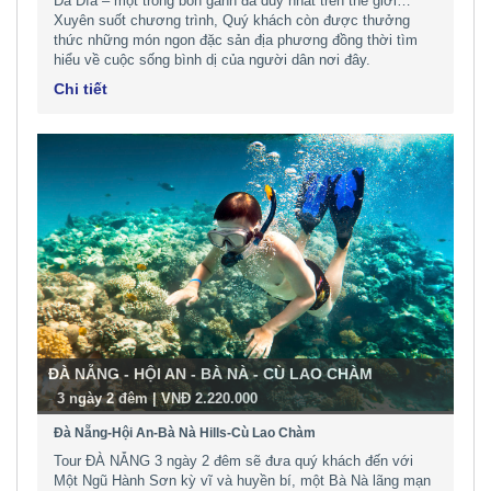
Đá Dĩa – một trong bốn gành đá duy nhất trên thế giới…
Xuyên suốt chương trình, Quý khách còn được thưởng
thức những món ngon đặc sản địa phương đồng thời tìm
hiểu về cuộc sống bình dị của người dân nơi đây.
Chi tiết
ĐÀ NẴNG - HỘI AN - BÀ NÀ - CÙ LAO CHÀM
-
3 ngày 2 đêm | VNĐ 2.220.000
Đà Nẵng-Hội An-Bà Nà Hills-Cù Lao Chàm
Tour ĐÀ NẴNG 3 ngày 2 đêm sẽ đưa quý khách đến với
Một Ngũ Hành Sơn kỳ vĩ và huyền bí, một Bà Nà lãng mạn