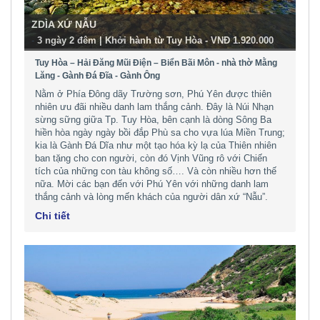
ZDÌA XỨ NẪU
-
3 ngày 2 đêm | Khởi hành từ Tuy Hòa - VNĐ 1.920.000
Tuy Hòa – Hải Đăng Mũi Điện – Biển Bãi Môn - nhà thờ Mằng
Lăng - Gành Đá Đĩa - Gành Ông
Nằm ở Phía Đông dãy Trường sơn, Phú Yên được thiên
nhiên ưu đãi nhiều danh lam thắng cảnh. Đây là Núi Nhạn
sừng sững giữa Tp. Tuy Hòa, bên cạnh là dòng Sông Ba
hiền hòa ngày ngày bồi đắp Phù sa cho vựa lúa Miền Trung;
kia là Gành Đá Dĩa như một tạo hóa kỳ lạ của Thiên nhiên
ban tặng cho con người, còn đó Vịnh Vũng rô với Chiến
tích của những con tàu không số…. Và còn nhiều hơn thế
nữa. Mời các bạn đến với Phú Yên với những danh lam
thắng cảnh và lòng mến khách của người dân xứ “Nẫu”.
Chi tiết