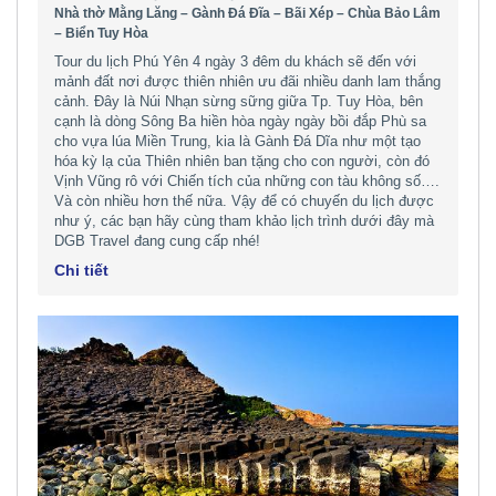
Nhà thờ Mằng Lăng – Gành Đá Đĩa – Bãi Xép – Chùa Bảo Lâm
– Biển Tuy Hòa
Tour du lịch Phú Yên 4 ngày 3 đêm du khách sẽ đến với
mảnh đất nơi được thiên nhiên ưu đãi nhiều danh lam thắng
cảnh. Đây là Núi Nhạn sừng sững giữa Tp. Tuy Hòa, bên
cạnh là dòng Sông Ba hiền hòa ngày ngày bồi đắp Phù sa
cho vựa lúa Miền Trung, kia là Gành Đá Dĩa như một tạo
hóa kỳ lạ của Thiên nhiên ban tặng cho con người, còn đó
Vịnh Vũng rô với Chiến tích của những con tàu không số….
Và còn nhiều hơn thế nữa. Vậy để có chuyến du lịch được
như ý, các bạn hãy cùng tham khảo lịch trình dưới đây mà
DGB Travel đang cung cấp nhé!
Chi tiết