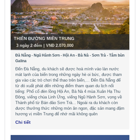
THIÊN ĐƯỜNG MIỀN TRUNG
-
3 ngày 2 đêm | VNĐ 2.070.000
Đà Nẵng - Ngũ Hành Sơn - Hội An - Bà Nà - Sơn Trà - Tắm bùn
Galina
Đến Đà Nẵng, du khách sẽ được hoà mình vào làn nước
mát lạnh của biển trong những ngày hè oi bức, được tham
gia vào các trò chơi thể thao trên biển,… Đến Đà Nẵng để
từ đó xuất phát đến những điểm tham quan du lịch nổi
tiếng: Phố cổ đèn lồng Hội An, Bà Nà 4 mùa Xuân Hạ Thu
Đông, viếng chùa Linh Ứng, viếng Ngũ Hành Sơn, vọng về
Thành phố từ Bán đảo Sơn Trà... Ngoài ra du khách còn
được thưởng thức những món ăn ngon, đặc sản mang đậm
hương vị miền Trung để nhớ mãi không quên
Chi tiết