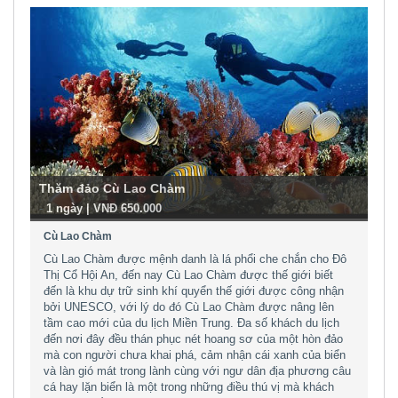
Thăm đảo Cù Lao Chàm
-
1 ngày | VNĐ 650.000
Cù Lao Chàm
Cù Lao Chàm được mệnh danh là lá phổi che chắn cho Đô
Thị Cổ Hội An, đến nay Cù Lao Chàm được thế giới biết
đến là khu dự trữ sinh khí quyển thế giới được công nhận
bởi UNESCO, với lý do đó Cù Lao Chàm được nâng lên
tầm cao mới của du lịch Miền Trung. Đa số khách du lịch
đến nơi đây đều thán phục nét hoang sơ của một hòn đảo
mà con người chưa khai phá, cảm nhận cái xanh của biển
và làn gió mát trong lành cùng với ngư dân địa phương câu
cá hay lặn biển là một trong những điều thú vị mà khách