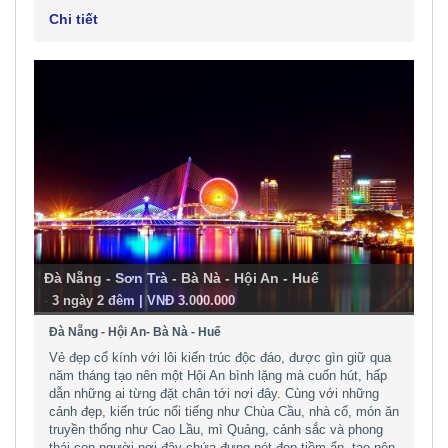
Chi tiết
Đà Nẵng - Sơn Trà - Bà Nà - Hội An - Huế
-
3 ngày 2 đêm | VNĐ 3.000.000
Đà Nẵng - Hội An- Bà Nà - Huế
Vẻ đẹp cổ kính với lôi kiến trúc độc đáo, được gìn giữ qua
năm tháng tạo nên một Hội An bình lặng mà cuốn hút, hấp
dẫn những ai từng đặt chân tới nơi đây. Cùng với những
cảnh đẹp, kiến trúc nổi tiếng như Chùa Cầu, nhà cổ, món ăn
truyền thống như Cao Lầu, mì Quảng, cảnh sắc và phong
thái con người nơi đây chứa đựng nét đẹp tiềm ẩn, tạo nên