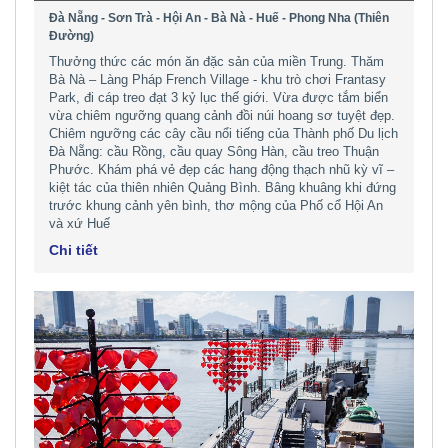
Đà Nẵng - Sơn Trà - Hội An - Bà Nà - Huế - Phong Nha (Thiên
Đường)
Thưởng thức các món ăn đặc sản của miền Trung. Thăm
Bà Nà – Làng Pháp French Village - khu trò chơi Frantasy
Park, đi cáp treo đạt 3 kỷ lục thế giới. Vừa được tắm biển
vừa chiêm ngưỡng quang cảnh đồi núi hoang sơ tuyệt đẹp.
Chiêm ngưỡng các cây cầu nổi tiếng của Thành phố Du lịch
Đà Nẵng: cầu Rồng, cầu quay Sông Hàn, cầu treo Thuận
Phước. Khám phá vẻ đẹp các hang động thạch nhũ kỳ vĩ –
kiệt tác của thiên nhiên Quảng Bình. Bâng khuâng khi đứng
trước khung cảnh yên bình, thơ mộng của Phố cổ Hội An
và xứ Huế
Chi tiết