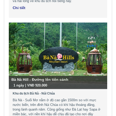
và hài lòng về khu du lịch nổi tiếng này.
Chi tiết
Bà Nà Hill - Đường lên tiên cảnh
-
1 ngày | VNĐ 920.000
Khu du lịch Bà Nà - Núi Chúa
Bà Nà - Suối Mơ nằm ở độ cao gần 1500m so với mực
nước biển, trên đỉnh Núi Chúa có khí hậu thoáng đãng,
trong lành quanh năm. Cũng giống như Đà Lạt hay Sapa ở
miền bác, với nền khí hậu dễ chịu đã tạo cho nơi đây