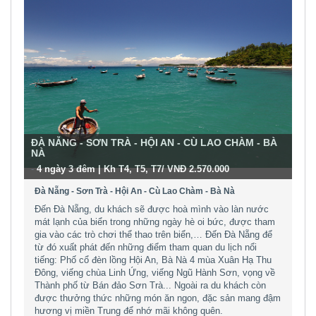
ĐÀ NẴNG - SƠN TRÀ - HỘI AN - CÙ LAO CHÀM - BÀ
NÀ
-
4 ngày 3 đêm | Kh T4, T5, T7/ VNĐ 2.570.000
Đà Nẵng - Sơn Trà - Hội An - Cù Lao Chàm - Bà Nà
Đến Đà Nẵng, du khách sẽ được hoà mình vào làn nước
mát lạnh của biển trong những ngày hè oi bức, được tham
gia vào các trò chơi thể thao trên biển,… Đến Đà Nẵng để
từ đó xuất phát đến những điểm tham quan du lịch nổi
tiếng: Phố cổ đèn lồng Hội An, Bà Nà 4 mùa Xuân Hạ Thu
Đông, viếng chùa Linh Ứng, viếng Ngũ Hành Sơn, vọng về
Thành phố từ Bán đảo Sơn Trà... Ngoài ra du khách còn
được thưởng thức những món ăn ngon, đặc sản mang đậm
hương vị miền Trung để nhớ mãi không quên.