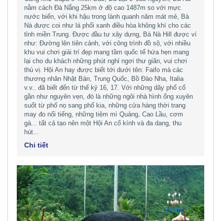
nằm cách Đà Nẵng 25km ở độ cao 1487m so với mực
nước biển, với khi hậu trong lành quanh năm mát mẻ, Bà
Nà được coi như lá phổi xanh điều hòa không khí cho các
tỉnh miền Trung. Được đầu tư xây dựng, Bà Nà Hill được ví
như: Đường lên tiên cảnh, với công trình đồ sộ, với nhiều
khu vui chơi giải trí đẹp mang tầm quốc tế hứa hẹn mang
lại cho du khách những phút nghỉ ngơi thư giãn, vui chơi
thú vị. Hội An hay được biết tới dưới tên: Faifo mà các
thương nhân Nhật Bản, Trung Quốc, Bồ Ðào Nha, Italia
v.v.. đã biết đến từ thế kỷ 16, 17. Với những dãy phố cổ
gần như nguyên vẹn, đó là những ngôi nhà hình ống xuyên
suốt từ phố nọ sang phố kia, những cửa hàng thời trang
may đo nổi tiếng, những tiệm mì Quảng, Cao Lầu, cơm
gà... tất cả tạo nên một Hội An cổ kính và đa dang, thu
hút...
Chi tiết