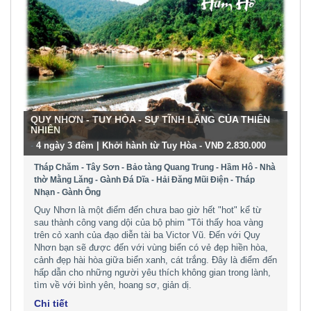
QUY NHƠN - TUY HÒA - SỰ TĨNH LẶNG CỦA THIÊN
NHIÊN
-
4 ngày 3 đêm | Khởi hành từ Tuy Hòa - VNĐ 2.830.000
Tháp Chăm - Tây Sơn - Bảo tàng Quang Trung - Hầm Hô - Nhà
thờ Mằng Lăng - Gành Đá Dĩa - Hải Đăng Mũi Điện - Tháp
Nhạn - Gành Ông
Quy Nhơn là một điểm đến chưa bao giờ hết "hot" kể từ
sau thành công vang dội của bộ phim "Tôi thấy hoa vàng
trên cỏ xanh của đạo diễn tài ba Victor Vũ. Đến với Quy
Nhơn bạn sẽ được đến với vùng biển có vẻ đẹp hiền hòa,
cảnh đẹp hài hòa giữa biển xanh, cát trắng. Đây là điểm đến
hấp dẫn cho những người yêu thích không gian trong lành,
tìm về với bình yên, hoang sơ, giản dị.
Chi tiết