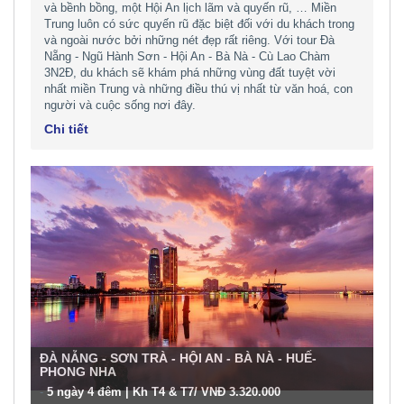
và bềnh bồng, một Hội An lịch lãm và quyến rũ, … Miền
Trung luôn có sức quyến rũ đặc biệt đối với du khách trong
và ngoài nước bởi những nét đẹp rất riêng. Với tour Đà
Nẵng - Ngũ Hành Sơn - Hội An - Bà Nà - Cù Lao Chàm
3N2Đ, du khách sẽ khám phá những vùng đất tuyệt vời
nhất miền Trung và những điều thú vị nhất từ văn hoá, con
người và cuộc sống nơi đây.
Chi tiết
ĐÀ NẴNG - SƠN TRÀ - HỘI AN - BÀ NÀ - HUẾ-
PHONG NHA
-
5 ngày 4 đêm | Kh T4 & T7/ VNĐ 3.320.000