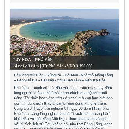
TUY HÒA – PHÚ YÊN
-
4 ngày 3 đêm | Từ Phú Yên - VNĐ 3.190.000
Hải đăng Mũi Điện – Vũng Rô – Bãi Môn - Nhà thờ Mằng Lăng
– Gành Đá Dĩa – Bãi Xép - Chùa Bảo Lâm – biển Tuy Hòa
Phú Yên – mảnh đất xứ Nẫu yên bình, mộc mạc, say đắm
lòng người không chỉ là bối cảnh chính cho bộ phim nổi
tiếng “Tôi thấy hoa vàng trên cỏ xanh” mà còn làm biết bao
con tim du khách thập phương rung động khi ghé thăm.
Cùng DGB Travel trải nghiệm 04 ngày 03 đêm khám phá
Phú Yên, cùng lắng nghe bài chòi “Trách thân trách phận”,
khởi đầu với hải đăng Mũi Điện, tham quan vịnh vũng Rô
với di tích lịch sử Tàu không số, nhà thờ Bằng Lăng, gành