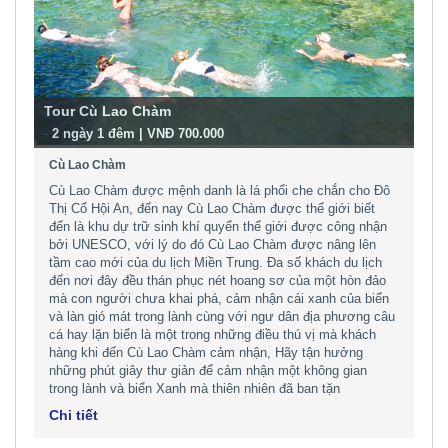
Tour Cù Lao Chàm
-
2 ngày 1 đêm | VNĐ 700.000
Cù Lao Chàm
Cù Lao Chàm được mệnh danh là lá phổi che chắn cho Đô
Thị Cổ Hội An, đến nay Cù Lao Chàm được thế giới biết
đến là khu dự trữ sinh khí quyển thế giới được công nhận
bởi UNESCO, với lý do đó Cù Lao Chàm được nâng lên
tầm cao mới của du lịch Miền Trung. Đa số khách du lịch
đến nơi đây đều thán phục nét hoang sơ của một hòn đảo
mà con người chưa khai phá, cảm nhận cái xanh của biển
và làn gió mát trong lành cùng với ngư dân địa phương câu
cá hay lặn biển là một trong những điều thú vị mà khách
hàng khi đến Cù Lao Chàm cảm nhận, Hãy tận hưởng
những phút giây thư giản để cảm nhận một không gian
trong lành và biển Xanh mà thiên nhiên đã ban tặn
Chi tiết