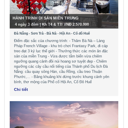
HÀNH TRÌNH DI SẢN MIỀN TRUNG
-
4 ngày 3 đêm | Kh T4 & T7/ VNĐ 2.570.000
Đà Nẵng - Sơn Trà - Bà Nà - Hội An - Cố đô Huế
Điểm đặc sắc của chương trình: - Thăm Bà Nà – Làng
Pháp French Village - khu trò chơi Frantasy Park, đi cáp
treo đạt 3 kỷ lục thế giới - Thưởng thức các món ăn đặc
sản của miền Trung - Vừa được tắm biển vừa chiêm
ngưỡng quang cảnh đồi núi hoang sơ tuyệt đẹp - Chiêm
ngưỡng các cây cầu nổi tiếng của Thành phố Du lịch Đà
Nẵng: cầu quay sông Hàn, cầu Rồng, cầu treo Thuận
Phước,... - Bâng khuâng khi đứng trước khung cảnh yên
bình, thơ mộng của Phố cổ Hội An, Cố Đô Huế
Chi tiết