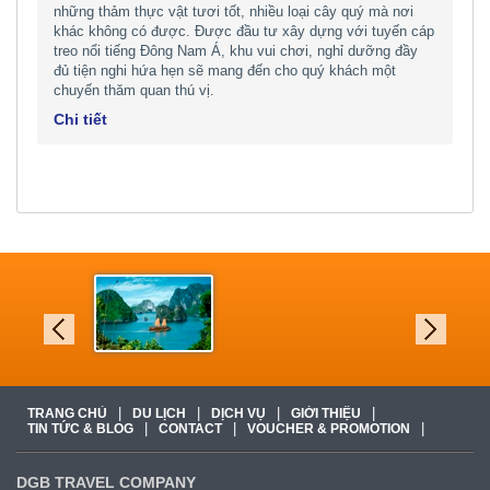
những thảm thực vật tươi tốt, nhiều loại cây quý mà nơi
khác không có được. Được đầu tư xây dựng với tuyến cáp
treo nổi tiếng Đông Nam Á, khu vui chơi, nghỉ dưỡng đầy
đủ tiện nghi hứa hẹn sẽ mang đến cho quý khách một
chuyến thăm quan thú vị.
Chi tiết
|
|
|
|
TRANG CHỦ
DU LỊCH
DỊCH VỤ
GIỚI THIỆU
|
|
|
TIN TỨC & BLOG
CONTACT
VOUCHER & PROMOTION
DGB TRAVEL COMPANY