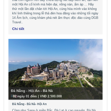
một Hội An cổ kính mà hiện đại, nồng nàn, ấm áp ... Hãy
thử một lần đặt chân tới Hội An, cùng hòa mình vào không
khí linh thiêng trong lễ thả đèn hoa đăng vào những tối ngày
14 Âm lịch, cùng khám phá nét ẩm thực độc đáo cùng DGB
Travel..
Chi tiết
Đà Nẵng - Hội An - Bà Nà
-
02 ngày 01 đêm | VNĐ 2.500.000
Đà Nẵng - Bà Nà- Hội An
Cũng như Sapa ở miền Bắc, Đà Lạt ở cao nguyên, Bà Nà