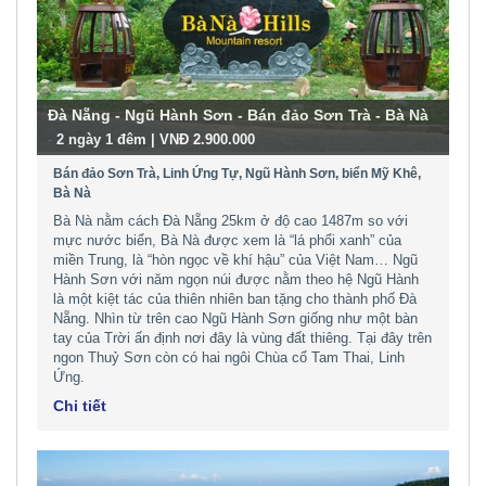
Đà Nẵng - Ngũ Hành Sơn - Bán đảo Sơn Trà - Bà Nà
-
2 ngày 1 đêm | VNĐ 2.900.000
Bán đảo Sơn Trà, Linh Ứng Tự, Ngũ Hành Sơn, biển Mỹ Khê,
Bà Nà
Bà Nà nằm cách Đà Nẵng 25km ở độ cao 1487m so với
mực nước biển, Bà Nà được xem là “lá phổi xanh” của
miền Trung, là “hòn ngọc về khí hậu” của Việt Nam… Ngũ
Hành Sơn với năm ngọn núi được nằm theo hệ Ngũ Hành
là một kiệt tác của thiên nhiên ban tặng cho thành phố Đà
Nẵng. Nhìn từ trên cao Ngũ Hành Sơn giống như một bàn
tay của Trời ấn định nơi đây là vùng đất thiêng. Tại đây trên
ngon Thuỷ Sơn còn có hai ngôi Chùa cổ Tam Thai, Linh
Ứng.
Chi tiết