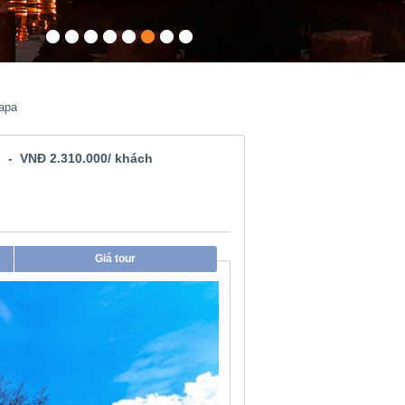
Sapa
- VNĐ 2.310.000/ khách
Giá tour