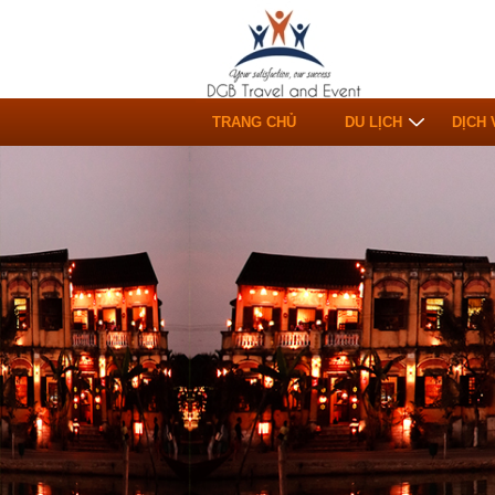
TRANG CHỦ
DU LỊCH
DỊCH 