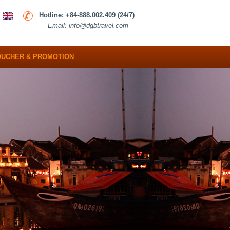
Hotline: +84-888.002.409 (24/7)
Email: info@dgbtravel.com
UCHER & PROMOTION