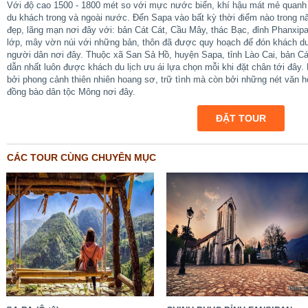
Với độ cao 1500 - 1800 mét so với mực nước biển, khí hậu mát mẻ quanh
du khách trong và ngoài nước. Đến Sapa vào bất kỳ thời điểm nào trong 
đẹp, lãng mạn nơi đây với: bản Cát Cát, Cầu Mây, thác Bạc, đỉnh Phanxip
lớp, mây vờn núi với những bản, thôn đã được quy hoạch để đón khách du 
người dân nơi đây. Thuộc xã San Sả Hồ, huyện Sapa, tỉnh Lào Cai, bản Cá
dẫn nhất luôn được khách du lịch ưu ái lựa chọn mỗi khi đặt chân tới đây
bởi phong cảnh thiên nhiên hoang sơ, trữ tình mà còn bởi những nét văn h
đồng bào dân tộc Mông nơi đây.
ĐẶT TOUR
CÁC TOUR CÙNG CHUYÊN MỤC