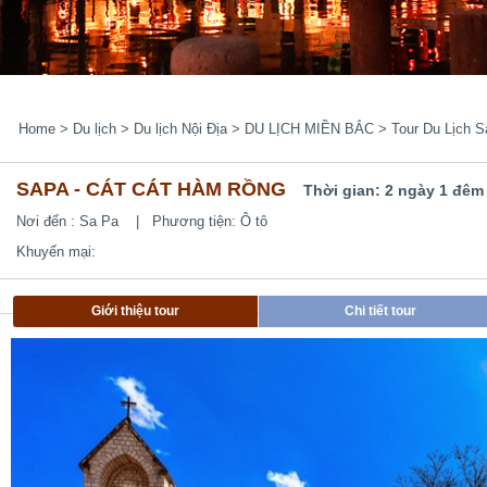
Home
>
Du lịch
>
Du lịch Nội Địa
>
DU LỊCH MIỀN BẮC
>
Tour Du Lịch 
SAPA - CÁT CÁT HÀM RỒNG
Thời gian:
2 ngày 1 đêm
Nơi đến :
Sa Pa
|
Phương tiện: Ô tô
Khuyến mại:
Giới thiệu tour
Chi tiết tour