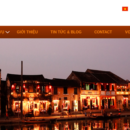
VỤ
GIỚI THIỆU
TIN TỨC & BLOG
CONTACT
VO