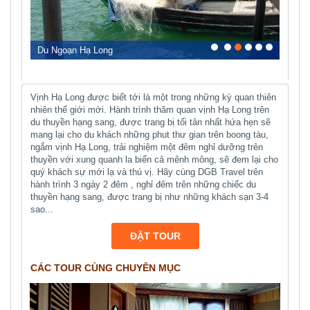
0
1
2
3
4
5
Du Ngoạn Hạ Long
Vịnh Hạ Long được biết tới là một trong những kỳ quan thiên
nhiên thế giới mới. Hành trình thăm quan vịnh Hạ Long trên
du thuyền hạng sang, được trang bị tối tân nhất hứa hẹn sẽ
mang lại cho du khách những phut thư gian trên boong tàu,
ngắm vịnh Hạ Long, trải nghiệm một đêm nghỉ dưỡng trên
thuyền với xung quanh la biển cả mênh mông, sẽ đem lại cho
quý khách sự mới lạ và thú vị. Hãy cùng DGB Travel trên
hành trình 3 ngày 2 đêm , nghỉ đêm trên những chiếc du
thuyền hạng sang, được trang bị như những khách sạn 3-4
sao...
ĐẶT TOUR
CÁC TOUR CÙNG CHUYÊN MỤC