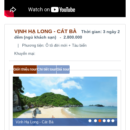
VỊNH HẠ LONG - CÁT BÀ
Thời gian:
3 ngày 2
đêm (ngủ khách sạn)
- 2.800.000
|
Phương tiện: Ô tô đời mới + Tàu biển
Khuyến mại:
Giới thiệu tour
Chi tiết tour
Giá tour
0
1
2
3
4
5
Vịnh Hạ Long - Cát Bà