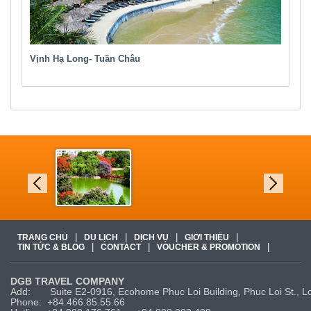
Vịnh Hạ Long- Tuần Châu
|
|
|
|
TRANG CHỦ
DU LỊCH
DỊCH VỤ
GIỚI THIỆU
|
|
|
TIN TỨC & BLOG
CONTACT
VOUCHER & PROMOTION
DGB TRAVEL COMPANY
Add: Suite E2-0916, Ecohome Phuc Loi Building, Phuc Loi St., Lon
Phone: +84.466.85.55.66